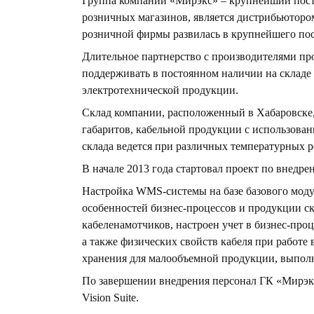
Группа компаний «Мирэкс» – крупнейший пост
розничных магазинов, является дистрибьюторо
розничной фирмы развилась в крупнейшего пос
Длительное партнерство с производителями п
поддерживать в постоянном наличии на складе
электротехнической продукции.
Склад компании, расположенный в Хабаровске,
габаритов, кабельной продукции с использовани
склада ведется при различных температурных р
В начале 2013 года стартовал проект по внедре
Настройка WMS-системы на базе базового моду
особенностей бизнес-процессов и продукции ск
кабеленамотчиков, настроен учет в бизнес-проц
а также физических свойств кабеля при работе
хранения для малообъемной продукции, выполне
По завершении внедрения персонал ГК «Мирэкс
Vision Suite.