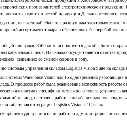
авщик электротехнической продукции в Хабаровском и Приморс
м европейских производителей электротехнической продукции. К
тавщика электротехнической продукции Дальневосточного реги
родукции, налаженный сбыт товара крупным электромонтажным
 широкий ассортимент товара и обеспечивать бесперебойную по
 общей площадью 3500 кв.м. используется для обработки и хра
ем кабеленамотчиков, На складах осуществляется отмотка продук
ежимах, связанных со сменой сезонов в году.
нию системы управления складом Logistics Vision Suite на склад
ля системы Warehouse Vision для 15 одновременно работающих п
лада. В процессе работ была реализована возможность работы с
ессах и алгоритмах специфики метражного товара (строительная д
 в зимний период, настроена работа с негабаритным товаром, во
на табличная интеграция Logistics Vision с
1C
и т.д.
» прошел курс тренингов по работе и администрированию внедр