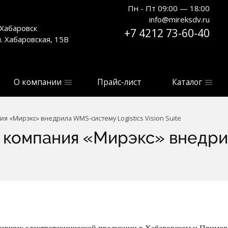
Пн - Пт 09:00 — 18:00
info@mireksdv.ru
. Хабаровск
+7 4212 73-60-40
л. Хабаровская, 15В
О компании
Прайс-лист
Каталог
я «Мирэкс» внедрила WMS-систему Logistics Vision Suite
я компания «Мирэкс» внедр