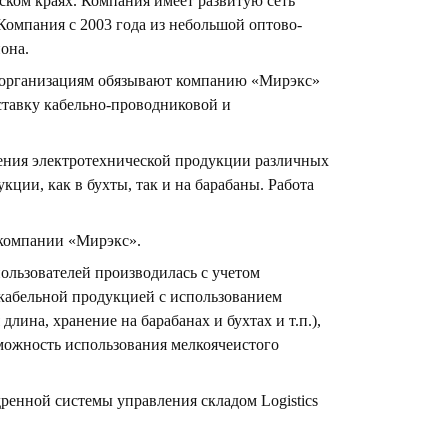
ком краях. Компания имеет развитую сеть
омпания с 2003 года из небольшой оптово-
она.
 организациям обязывают компанию «Мирэкс»
ставку кабельно-проводниковой и
нения электротехнической продукции различных
ции, как в бухты, так и на барабаны. Работа
е компании «Мирэкс».
ользователей производилась с учетом
 кабельной продукцией с использованием
лина, хранение на барабанах и бухтах и т.п.),
зможность использования мелкоячеистого
енной системы управления складом Logistics