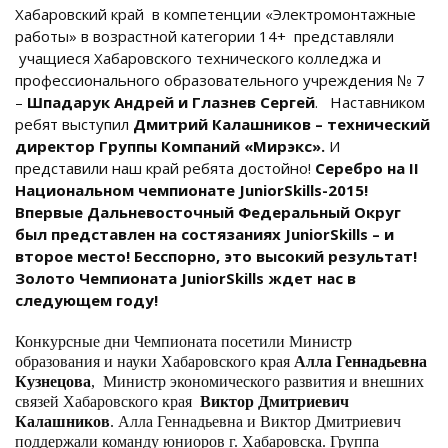
Хабаровский край
в компетенции «Электромонтажные
работы» в возрастной категории 14+
представляли
учащиеся Хабаровского технического колледжа и
профессионального образовательного учреждения № 7
–
Шпадарук Андрей и Глазнев Сергей
.
Наставником
ребят выступил
Дмитрий Калашников – технический
директор Группы Компаний «Мирэкс».
И
представили наш край ребята достойно!
Серебро на
II
Национальном чемпионате JuniorSkills-2015!
Впервые Дальневосточный Федеральный Округ
был представлен на состязаниях JuniorSkills – и
второе место! Бесспорно, это высокий результат!
Золото Чемпионата JuniorSkills ждет нас в
следующем году!
Конкурсные дни Чемпионата посетили Министр
образования и науки Хабаровского края
Алла Геннадьевна
Кузнецова
,
Министр экономического развития и внешних
связей Хабаровского края
Виктор Дмитриевич
Калашников
. Алла Геннадьевна и Виктор Дмитриевич
поддержали команду юниоров г. Хабаровска. Группа