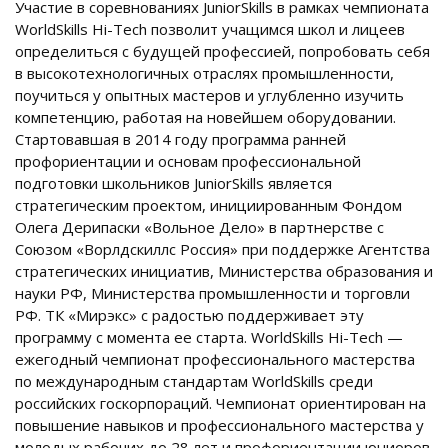
Участие в соревнованиях JuniorSkills в рамках чемпионата
WorldSkills Hi-Tech позволит учащимся школ и лицеев
определиться с будущей профессией, попробовать себя
в высокотехнологичных отраслях промышленности,
поучиться у опытных мастеров и углубленно изучить
компетенцию, работая на новейшем оборудовании.
Стартовавшая в 2014 году программа ранней
профориентации и основам профессиональной
подготовки школьников JuniorSkills является
стратегическим проектом, инициированным Фондом
Олега Дерипаски «Вольное Дело» в партнерстве с
Союзом «Ворлдскиллс Россия» при поддержке Агентства
стратегических инициатив, Министерства образования и
науки РФ, Министерства промышленности и торговли
РФ. ТК «Мирэкс» с радостью поддерживает эту
программу с момента ее старта. WorldSkills Hi-Tech —
ежегодный чемпионат профессионального мастерства
по международным стандартам WorldSkills среди
российских госкорпораций. Чемпионат ориентирован на
повышение навыков и профессионального мастерства у
молодых рабочих до 28 лет и профориентации юниоров