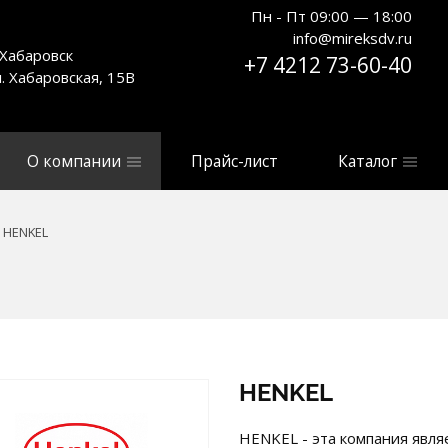
Пн - Пт 09:00 — 18:00
info@mireksdv.ru
. Хабаровск
+7 4212 73-60-40
л. Хабаровская, 15В
О компании
Прайс-лист
Каталог
HENKEL
HENKEL
HENKEL - эта компания явл