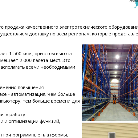
то продажа качественного электротехнического оборудовани
существляем доставку по всем регионам, которые представл
т 1 500 кв.м., при этом высота
вмещает 2 000 палета-мест. Это
располагать всеми необходимыми
ременно повышения
есе - автоматизация. Чем больше
мпьютеру, тем больше времени для
ая в работу
и и оптимизации функций,
атно-программные платформы,