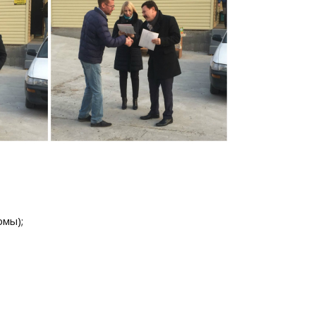
рмы);