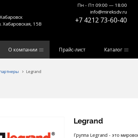
Пн - Пт 09:00 — 18:00
info@mireksdv.ru
. Хабаровск
+7 4212 73-60-40
л. Хабаровская, 15В
О компании
Прайс-лист
Каталог
партнеры
Legrand
Legrand
Группа Legrand - это миров