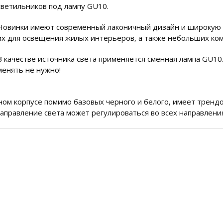
светильников под лампу GU10.
Новинки имеют современный лаконичный дизайн и широкую п
их для освещения жилых интерьеров, а также небольших ко
В качестве источника света применяется сменная лампа GU10.
менять не нужно!
ом корпусе помимо базовых черного и белого, имеет трендов
аправление света может регулироваться во всех направлени